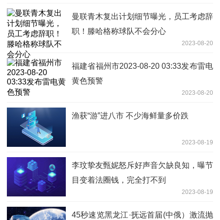
曼联青木复出计划细节曝光，员工考虑辞
职！滕哈格称球队不会分心
2023-08-20
福建省福州市2023-08-20 03:33发布雷电
黄色预警
2023-08-20
渔获“游”进八市 不少海鲜量多价跌
2023-08-19
李玟挚友甄妮怒斥好声音欠缺良知，曝节
目变着法圈钱，完全打不到
2023-08-19
45秒速览黑龙江·抚远首届(中俄）激流抛