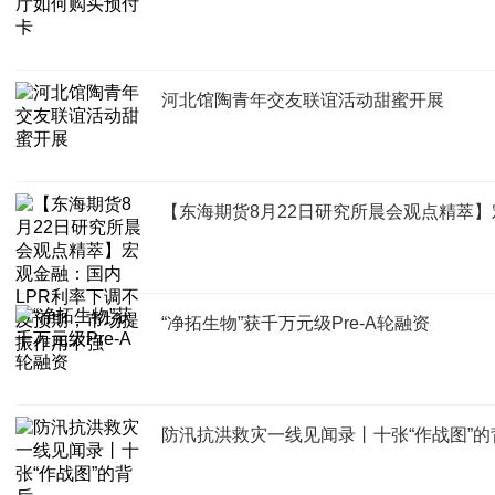
河北馆陶青年交友联谊活动甜蜜开展
【东海期货8月22日研究所晨会观点精萃
“净拓生物”获千万元级Pre-A轮融资
防汛抗洪救灾一线见闻录丨十张“作战图”的