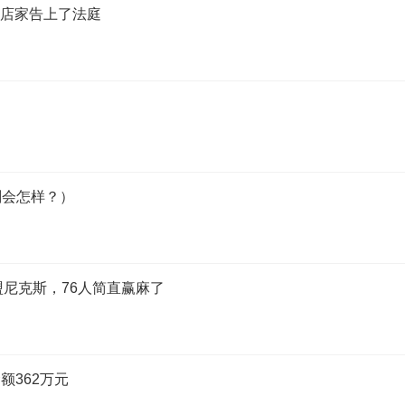
将店家告上了法庭
剂会怎样？）
盟尼克斯，76人简直赢麻了
额362万元