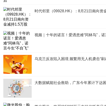
时代邻里（09928.HK）：8月21日南向资
视频｜十年的诺言！爱洒患难“同林鸟”，诺
乌克兰反攻陷入困境 频繁用无人机袭击“刷
大数据赋能社会救助，广东今年累计下达困难