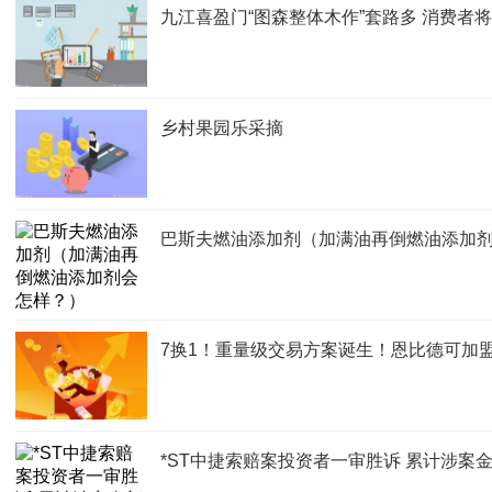
九江喜盈门“图森整体木作”套路多 消费者
乡村果园乐采摘
巴斯夫燃油添加剂（加满油再倒燃油添加
7换1！重量级交易方案诞生！恩比德可加
*ST中捷索赔案投资者一审胜诉 累计涉案金