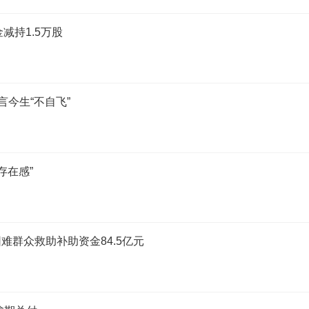
金减持1.5万股
言今生“不自飞”
存在感”
群众救助补助资金84.5亿元